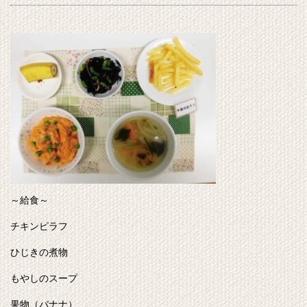
～給食～
チキンピラフ
ひじきの煮物
もやしのスープ
果物（バナナ）